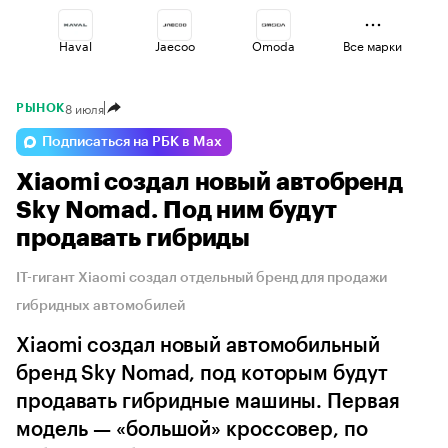
Haval
Jaecoo
Omoda
Все марки
8 июля
РЫНОК
Voyah
Esteo
Volga
Подписаться на РБК в Max
Xiaomi создал новый автобренд
Lada
Changan
Geely
Sky Nomad. Под ним будут
продавать гибриды
IT-гигант Xiaomi создал отдельный бренд для продажи
гибридных автомобилей
Xiaomi создал новый автомобильный
бренд Sky Nomad, под которым будут
продавать гибридные машины. Первая
модель — «большой» кроссовер, по