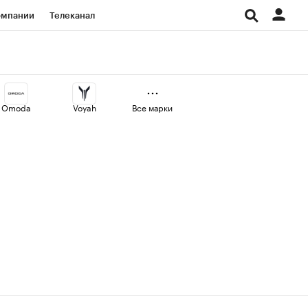
омпании
Телеканал
изионеры
дования
Omoda
Voyah
Все марки
Проверка контрагентов