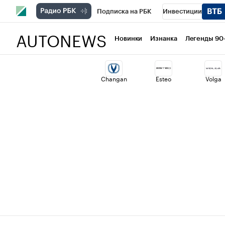
Подписка на РБК
Инвестиции
AUTONEWS
РБК Вино
Спорт
Школа управлени
Новинки
Изнанка
Легенды 90
Национальные проекты
Город
Ст
Changan
Esteo
Volga
Кредитные рейтинги
Франшизы
Политика
Экономика
Бизнес
Т