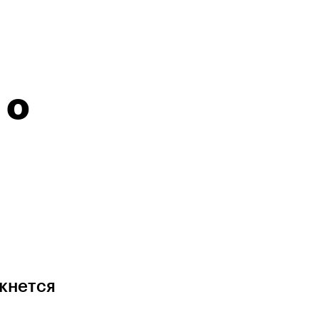
 о
кнется