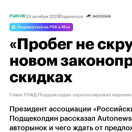
23 октября 2025
Поделиться
ЭКСКЛЮЗИВ
РЫНОК
Подписаться на РБК в Max
«Пробег не скру
новом законопр
скидках
Глава РОАД Подщеколдин спрогнозировал падение 
Президент ассоциации «Российск
Подщеколдин рассказал Autonews.
авторынок и чего ждать от предло