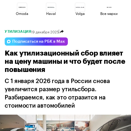
Omoda
Haval
Volga
Все марки
19 декабря 2025
УТИЛИЗАЦИЯ
Jaecoo
Lada
Voyah
Подписаться на РБК в Max
Как утилизационный сбор влияет
Geely
Changan
Esteo
на цену машины и что будет после
повышения
С 1 января 2026 года в России снова
увеличится размер утильсбора.
Разбираемся, как это отразится на
стоимости автомобилей