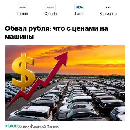
Jaecoo
Omoda
Lada
Все марки
Обвал рубля: что с ценами на
Haval
Changan
Geely
машины
Voyah
Esteo
Volga
22 июля
Алексей Панков
ЗАКОН