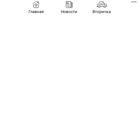
политикой компании мы не раскрываем
Главная
Новости
Вторичка
информацию по закупкам, однако можем
сказать с уверенностью, что планов по
остановке производства «Москвича 3» в
предстоящем году нет», —
прокомментировали в компании.