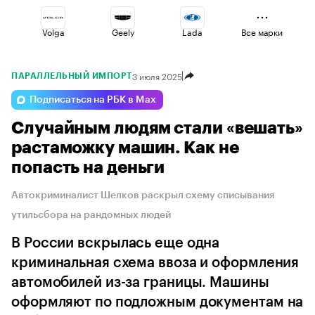
Volga
Geely
Lada
Все марки
3 июля 2025
ПАРАЛЛЕЛЬНЫЙ ИМПОРТ
Jaecoo
Esteo
Voyah
Подписаться на РБК в Max
Случайным людям стали «вешать»
Omoda
Changan
Haval
растаможку машин. Как не
попасть на деньги
Автокриминалист Шелков раскрыл схему списывания
утильсбора на рандомных людей
В России вскрылась еще одна
криминальная схема ввоза и оформления
автомобилей из-за границы. Машины
оформляют по подложным документам на