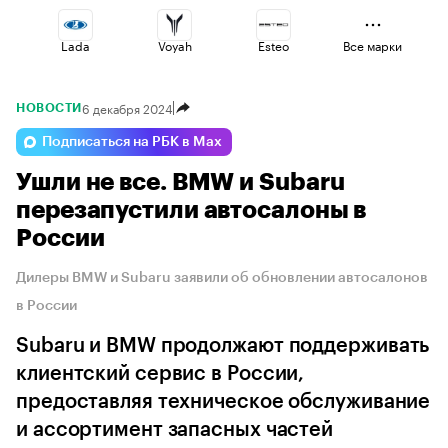
Lada
Voyah
Esteo
Все марки
6 декабря 2024
НОВОСТИ
Changan
Geely
Omoda
Подписаться на РБК в Max
Ушли не все. BMW и Subaru
Haval
Volga
Jaecoo
перезапустили автосалоны в
России
Дилеры BMW и Subaru заявили об обновлении автосалонов
в России
Subaru и BMW продолжают поддерживать
клиентский сервис в России,
предоставляя техническое обслуживание
и ассортимент запасных частей