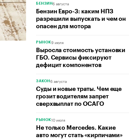
6 августа
БЕНЗИН
Бензин Евро-3: каким НПЗ
разрешили выпускать и чем он
опасен для мотора
9 июля
РЫНОК
Выросла стоимость установки
ГБО. Сервисы фиксируют
дефицит компонентов
6 августа
ЗАКОН
Суды и новые траты. Чем еще
грозит водителям запрет
сверхвыплат по ОСАГО
10 июля
РЫНОК
Не только Mercedes. Какие
авто могут стать «кирпичами»