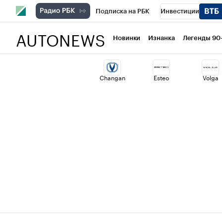
Подписка на РБК
Инвестиции
AUTONEWS
РБК Вино
Спорт
Школа управлени
Новинки
Изнанка
Легенды 90
Национальные проекты
Город
Ст
Changan
Esteo
Volga
Кредитные рейтинги
Франшизы
Политика
Экономика
Бизнес
Т