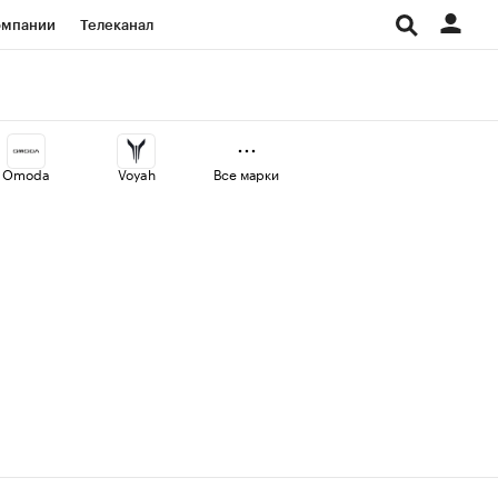
омпании
Телеканал
изионеры
дования
Omoda
Voyah
Все марки
Проверка контрагентов