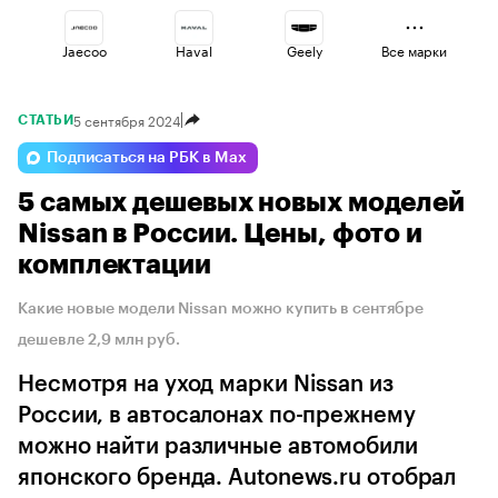
Jaecoo
Haval
Geely
Все марки
5 сентября 2024
СТАТЬИ
Volga
Voyah
Omoda
Подписаться на РБК в Max
5 самых дешевых новых моделей
Lada
Esteo
Changan
Nissan в России. Цены, фото и
комплектации
Какие новые модели Nissan можно купить в сентябре
дешевле 2,9 млн руб.
Несмотря на уход марки Nissan из
России, в автосалонах по-прежнему
можно найти различные автомобили
японского бренда. Autonews.ru отобрал