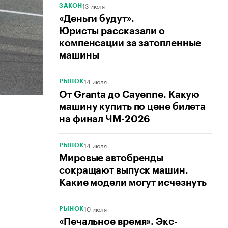
13 июля
ЗАКОН
«Деньги будут».
Юристы рассказали о
компенсации за затопленные
машины
14 июля
РЫНОК
От Granta до Cayenne. Какую
машину купить по цене билета
на финал ЧМ-2026
14 июля
РЫНОК
Мировые автобренды
сокращают выпуск машин.
Какие модели могут исчезнуть
10 июля
РЫНОК
«Печальное время». Экс-