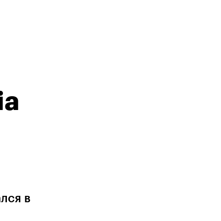
ia
лся в