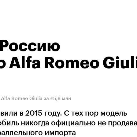
 Россию
 Alfa Romeo Giul
lfa Romeo Giulia за ₽5,8 млн
вили в 2015 году. С тех пор модель
обиль никогда официально не продава
араллельного импорта