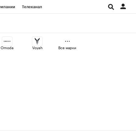
омпании
Телеканал
изионеры
дования
Omoda
Voyah
Все марки
Проверка контрагентов