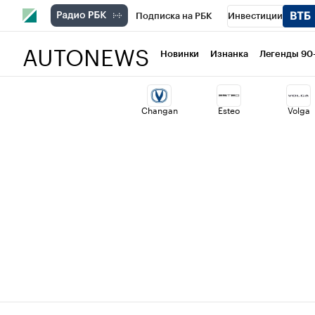
Подписка на РБК
Инвестиции
AUTONEWS
РБК Вино
Спорт
Школа управлени
Новинки
Изнанка
Легенды 90
Национальные проекты
Город
Ст
Changan
Esteo
Volga
Кредитные рейтинги
Франшизы
Политика
Экономика
Бизнес
Т