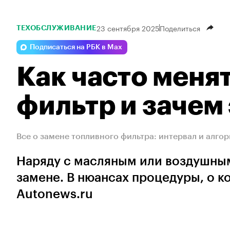
23 сентября 2025
Поделиться
ТЕХОБСЛУЖИВАНИЕ
Подписаться на РБК в Max
Как часто меня
фильтр и зачем 
Все о замене топливного фильтра: интервал и алго
Наряду с масляным или воздушным
замене. В нюансах процедуры, о к
Autonews.ru