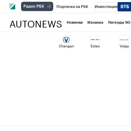
Подписка на РБК
Инвестиции
AUTONEWS
РБК Вино
Спорт
Школа управлени
Новинки
Изнанка
Легенды 90
Национальные проекты
Город
Ст
Changan
Esteo
Volga
Кредитные рейтинги
Франшизы
Политика
Экономика
Бизнес
Т