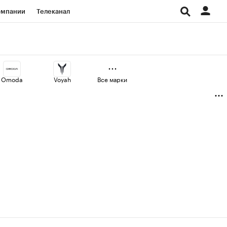
омпании
Телеканал
изионеры
дования
Omoda
Voyah
Все марки
Проверка контрагентов