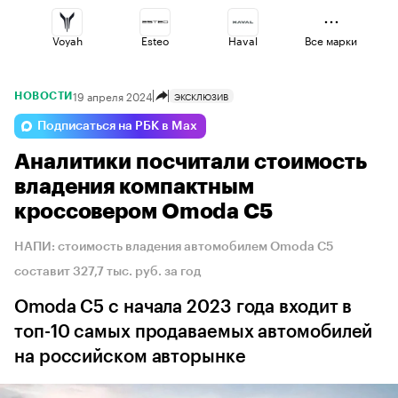
Voyah
Esteo
Haval
Все марки
19 апреля 2024
ЭКСКЛЮЗИВ
НОВОСТИ
Omoda
Geely
Lada
Подписаться на РБК в Max
Аналитики посчитали стоимость
Volga
Jaecoo
Changan
владения компактным
кроссовером Omoda C5
НАПИ: стоимость владения автомобилем Omoda C5
составит 327,7 тыс. руб. за год
Omoda C5 с начала 2023 года входит в
топ-10 самых продаваемых автомобилей
на российском авторынке