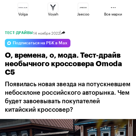
Volga
Voyah
Jaecoo
Все марки
14 ноября 2022
ТЕСТ-ДРАЙВЫ
Omoda
Changan
Lada
Подписаться на РБК в Max
О, времена, о, мода. Тест-драйв
Geely
Esteo
Haval
необычного кроссовера Omoda
C5
Появилась новая звезда на потускневшем
небосклоне российского авторынка. Чем
будет завоевывать покупателей
китайский кроссовер?