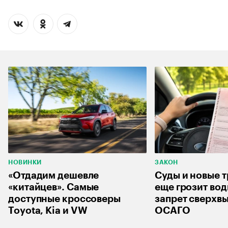
НОВИНКИ
ЗАКОН
«Отдадим дешевле
Суды и новые т
«китайцев». Самые
еще грозит во
доступные кроссоверы
запрет сверхвы
Toyota, Kia и VW
ОСАГО