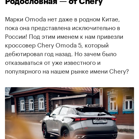
Родословная — от Chery
Марки Omoda нет даже в родном Китае,
пока она представлена исключительно в
России! Под этим именем к нам привезли
кроссовер Chery Omoda 5, который
дебютировал год назад. Но зачем было
отказываться от уже известного и
00:00
/
00:00
популярного на нашем рынке имени Chery?