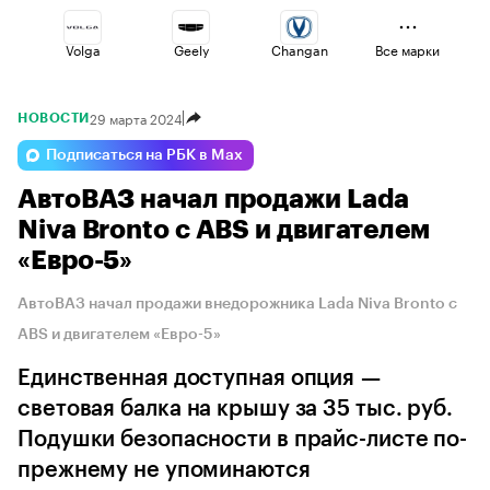
Volga
Geely
Changan
Все марки
29 марта 2024
НОВОСТИ
Haval
Lada
Jaecoo
Подписаться на РБК в Max
АвтоВАЗ начал продажи Lada
Esteo
Omoda
Voyah
Niva Bronto с ABS и двигателем
«Евро-5»
АвтоВАЗ начал продажи внедорожника Lada Niva Bronto с
ABS и двигателем «Евро-5»
Единственная доступная опция —
световая балка на крышу за 35 тыс. руб.
Подушки безопасности в прайс-листе по-
прежнему не упоминаются