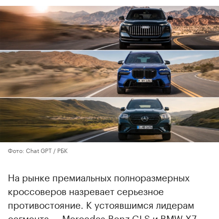
Фото: Chat GPT / РБК
На рынке премиальных полноразмерных
кроссоверов назревает серьезное
противостояние. К устоявшимся лидерам
сегмента — Mercedes‑Benz GLS и BMW X7 —