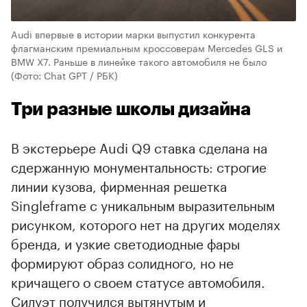
Audi впервые в истории марки выпустил конкурента
флагманским премиальным кроссоверам Mercedes GLS и
BMW X7. Раньше в линейке такого автомобиля не было
(Фото: Chat GPT / РБК)
Три разные школы дизайна
В экстерьере Audi Q9 ставка сделана на
сдержанную монументальность: строгие
линии кузова, фирменная решетка
Singleframe с уникальным выразительным
рисунком, которого нет на других моделях
бренда, и узкие светодиодные фары
00:00
/
00:00
формируют образ солидного, но не
кричащего о своем статусе автомобиля.
Силуэт получился вытянутым и