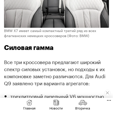
BMW X7 имеет самый компактный третий ряд из всех
флагманских немецких кроссоверов
(Фото: BMW)
Силовая гамма
Все три кроссовера предлагают широкий
спектр силовых установок, но подходы к их
компоновке заметно различаются. Для Audi
Q9 заявлено три варианта агрегатов:
трехлитровый дизельный V6 мощностью
299 л.с., дополненный мягкой гибридной
Главная
Новости
Вторичка
системой и электрическими