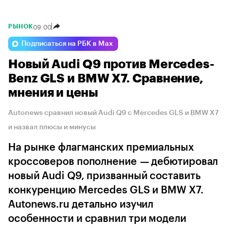
09:00
РЫНОК
Подписаться на РБК в Max
Новый Audi Q9 против Mercedes-
Benz GLS и BMW X7. Сравнение,
мнения и цены
Autonews сравнил новый Audi Q9 с Mercedes GLS и BMW X7
и назвал плюсы и минусы
На рынке флагманских премиальных
кроссоверов пополнение — дебютировал
новый Audi Q9, призванный составить
конкуренцию Mercedes GLS и BMW X7.
Autonews.ru детально изучил
особенности и сравнил три модели