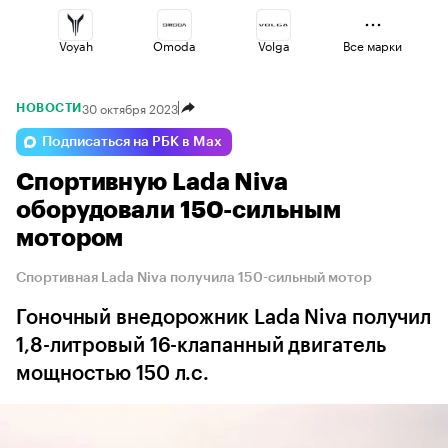
Voyah
Omoda
Volga
Все марки
30 октября 2023
НОВОСТИ
Haval
Lada
Esteo
Подписаться на РБК в Max
Спортивную Lada Niva
Changan
Jaecoo
Geely
оборудовали 150-сильным
мотором
Спортивная Lada Niva получила 150-сильный мотор
Гоночный внедорожник Lada Niva получил
1,8-литровый 16-клапанный двигатель
мощностью 150 л.с.