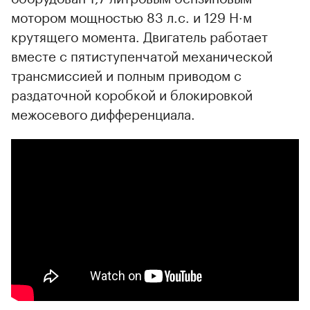
мотором мощностью 83 л.с. и 129 Н·м
крутящего момента. Двигатель работает
вместе с пятиступенчатой механической
трансмиссией и полным приводом с
00:00
/
00:00
раздаточной коробкой и блокировкой
межосевого дифференциала.