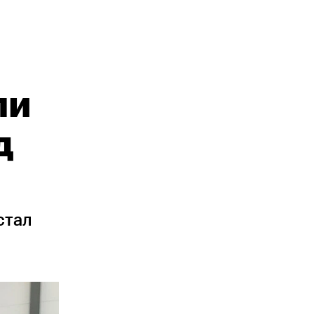
ли
д
стал