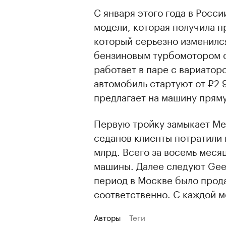
С января этого года в Росс
модели, которая получила п
который серьезно изменился
бензиновым турбомотором объ
работает в паре с вариатор
автомобиль стартуют от ₽2 
предлагает на машину пряму
Первую тройку замыкает Mer
седанов клиенты потратили 
млрд. Всего за восемь меся
машины. Далее следуют Geely
период в Москве было прода
соответственно. С каждой м
Авторы
Теги