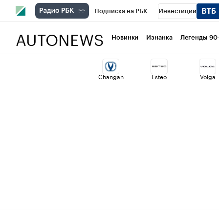
Подписка на РБК
Инвестиции
AUTONEWS
РБК Вино
Спорт
Школа управлени
Новинки
Изнанка
Легенды 90
Национальные проекты
Город
Ст
Changan
Esteo
Volga
Кредитные рейтинги
Франшизы
Проверка контрагентов
Политика