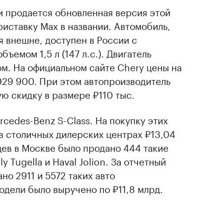
ии продается обновленная версия этой
риставку Max в названии. Автомобиль,
 внешне, доступен в России с
емом 1,5 л (147 л.с.). Двигатель
ом. На официальном сайте Chery цены на
929 900. При этом автопроизводитель
ю скидку в размере ₽110 тыс.
cedes-Benz S-Class. На покупку этих
в столичных дилерских центрах ₽13,04
цев в Москве было продано 444 такие
 Tugella и Haval Jolion. За отчетный
но 2911 и 5572 таких авто
одели было выручено по ₽11,8 млрд.