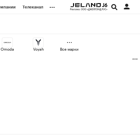
...
омпании
Телеканал
изионеры
дования
Omoda
Voyah
Все марки
наличной валюты