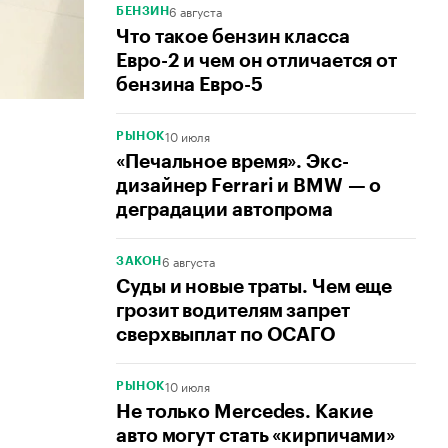
6 августа
БЕНЗИН
Что такое бензин класса
Евро-2 и чем он отличается от
бензина Евро-5
10 июля
РЫНОК
«Печальное время». Экс-
дизайнер Ferrari и BMW — о
деградации автопрома
6 августа
ЗАКОН
Суды и новые траты. Чем еще
грозит водителям запрет
сверхвыплат по ОСАГО
10 июля
РЫНОК
Не только Mercedes. Какие
авто могут стать «кирпичами»