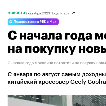
2 октября 2023
Поделиться
НОВОСТИ
Подписаться на РБК в Max
С начала года 
на покупку нов
С начала года москвичи потратили на покупку новы
С января по август самым доходн
китайский кроссовер Geely Coolra