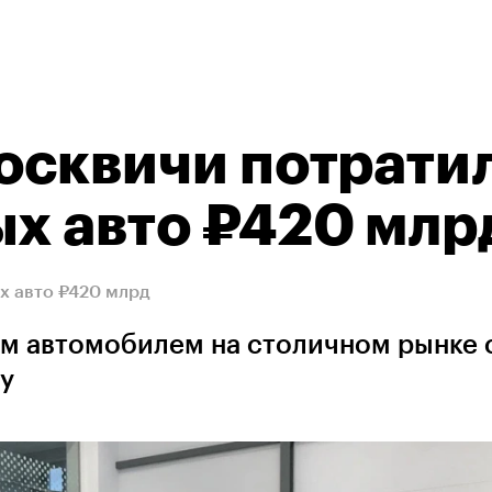
москвичи потрати
ых авто ₽420 млр
х авто ₽420 млрд
ым автомобилем на столичном рынке 
y