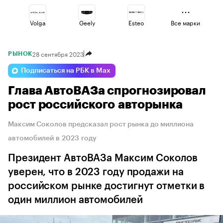
Volga
Geely
Esteo
Все марки
28 сентября 2023
РЫНОК
Lada
Haval
Changan
Подписаться на РБК в Max
Глава АвтоВАЗа спрогнозировал
Voyah
Jaecoo
Omoda
рост российского авторынка
Максим Соколов предсказал рост рынка до миллиона
автомобилей в 2023 году
Президент АвтоВАЗа Максим Соколов
уверен, что в 2023 году продажи на
российском рынке достигнут отметки в
один миллион автомобилей