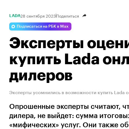
28 сентября 2023
Поделиться
LADA
Подписаться на РБК в Max
Эксперты оцен
купить Lada он
дилеров
Эксперты усомнились в возможности купить Lada о
Опрошенные эксперты считают, что
дилера, не выйдет: сумма итоговы
«мифических» услуг. Они также о