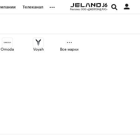
...
омпании
Телеканал
изионеры
дования
Omoda
Voyah
Все марки
наличной валюты