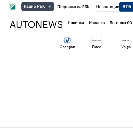
Подписка на РБК
Инвестиции
AUTONEWS
РБК Вино
Спорт
Школа управлени
Новинки
Изнанка
Легенды 90
Национальные проекты
Город
Ст
Changan
Esteo
Volga
Кредитные рейтинги
Франшизы
Проверка контрагентов
Политика