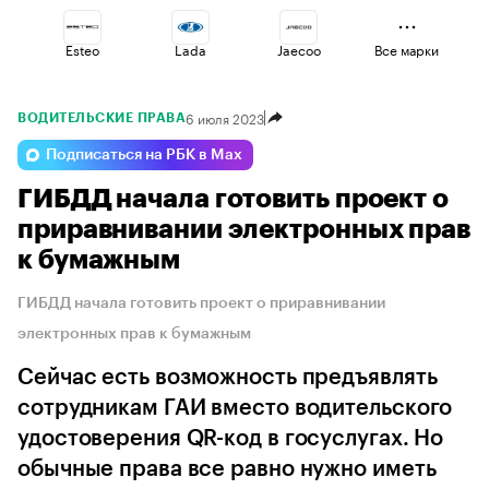
Esteo
Lada
Jaecoo
Все марки
6 июля 2023
ВОДИТЕЛЬСКИЕ ПРАВА
Voyah
Changan
Geely
Подписаться на РБК в Max
ГИБДД начала готовить проект о
Haval
Volga
Omoda
приравнивании электронных прав
к бумажным
ГИБДД начала готовить проект о приравнивании
электронных прав к бумажным
Сейчас есть возможность предъявлять
сотрудникам ГАИ вместо водительского
удостоверения QR-код в госуслугах. Но
обычные права все равно нужно иметь