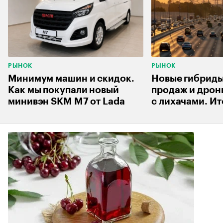
РЫНОК
РЫНОК
Минимум машин и скидок.
Новые гибриды
Как мы покупали новый
продаж и дрон
минивэн SKM M7 от Lada
с лихачами. Ит