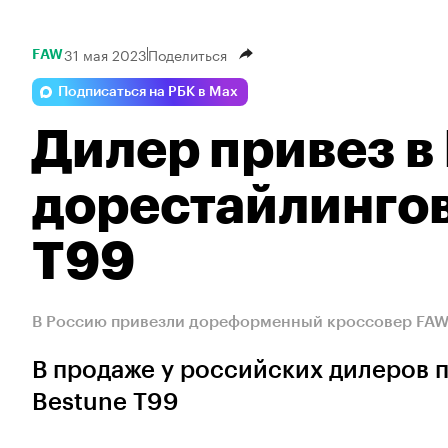
31 мая 2023
Поделиться
FAW
Подписаться на РБК в Max
Дилер привез в
дорестайлинго
T99
В Россию привезли дореформенный кроссовер FAW B
В продаже у российских дилеров 
Bestune T99