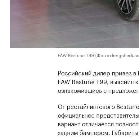
FAW Bestune T99
(Фото: dongchedi.c
Российский дилер привез в
FAW Bestune T99, выяснил 
ознакомившись с предложен
От рестайлингового Bestune
официальное представитель
вариант отличается полнос
задним бампером. Габариты: