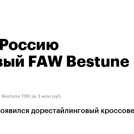
 Россию
вый FAW Bestune
estune T99 за 3 млн руб.
появился дорестайлинговый кроссов