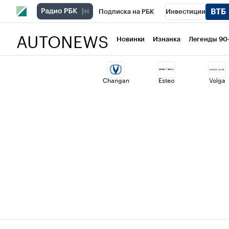
Подписка на РБК
Инвестиции
AUTONEWS
РБК Вино
Спорт
Школа управлени
Новинки
Изнанка
Легенды 90
Национальные проекты
Город
Ст
Changan
Esteo
Volga
Кредитные рейтинги
Франшизы
Политика
Экономика
Бизнес
Т