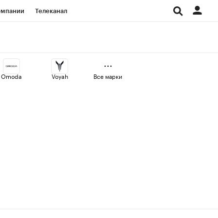
омпании
Телеканал
изионеры
дования
Omoda
Voyah
Все марки
Проверка контрагентов