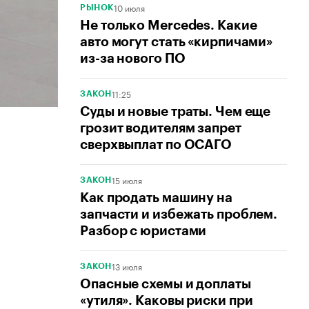
10 июля
РЫНОК
Не только Mercedes. Какие
авто могут стать «кирпичами»
из-за нового ПО
11:25
ЗАКОН
Суды и новые траты. Чем еще
грозит водителям запрет
сверхвыплат по ОСАГО
15 июля
ЗАКОН
Как продать машину на
запчасти и избежать проблем.
Разбор с юристами
13 июля
ЗАКОН
Опасные схемы и доплаты
«утиля». Каковы риски при