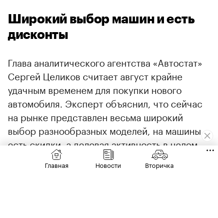
Широкий выбор машин и есть
дисконты
Глава аналитического агентства «Автостат»
Сергей Целиков считает август крайне
удачным временем для покупки нового
автомобиля. Эксперт объяснил, что сейчас
на рынке представлен весьма широкий
выбор разнообразных моделей, на машины
есть скидки, а деловая активность в целом
остается низкой.
00:00
/
00:00
Главная
Новости
Вторичка
При этом Целиков призвал сильно не
переживать из-за ослабевшего курса рубля и
возможного подорожания машин. По его