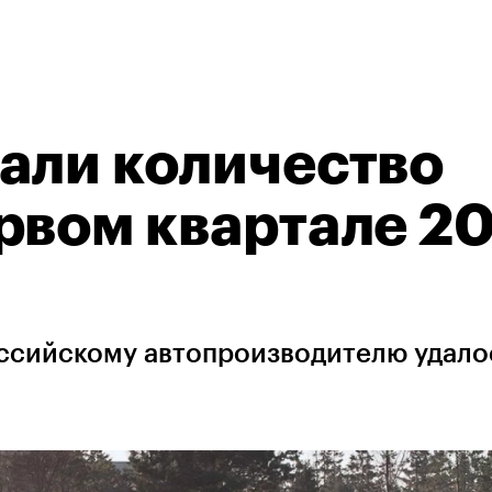
али количество
рвом квартале 2
оссийскому автопроизводителю удало