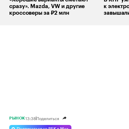
сразу». Mazda, VW и другие
к электр
кроссоверы за ₽2 млн
завышали
13:38
Поделиться
РЫНОК
Подписаться на РБК в Max