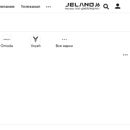
...
омпании
Телеканал
изионеры
дования
Omoda
Voyah
Все марки
наличной валюты