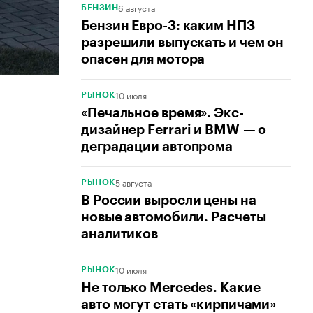
6 августа
БЕНЗИН
Бензин Евро-3: каким НПЗ
разрешили выпускать и чем он
опасен для мотора
10 июля
РЫНОК
«Печальное время». Экс-
дизайнер Ferrari и BMW — о
деградации автопрома
5 августа
РЫНОК
В России выросли цены на
новые автомобили. Расчеты
аналитиков
10 июля
РЫНОК
Не только Mercedes. Какие
авто могут стать «кирпичами»