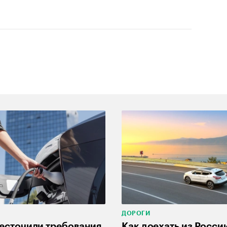
ДОРОГИ
есточили требования
Как доехать из России