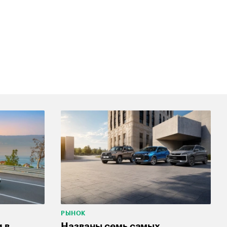
РЫНОК
 в
Названы семь самых