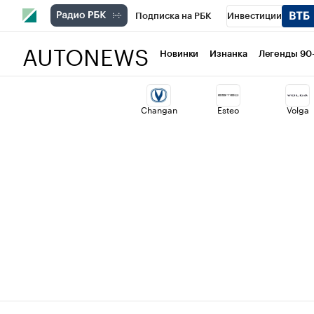
Подписка на РБК
Инвестиции
AUTONEWS
РБК Вино
Спорт
Школа управлени
Новинки
Изнанка
Легенды 90
Национальные проекты
Город
Ст
Changan
Esteo
Volga
Кредитные рейтинги
Франшизы
Проверка контрагентов
Политика