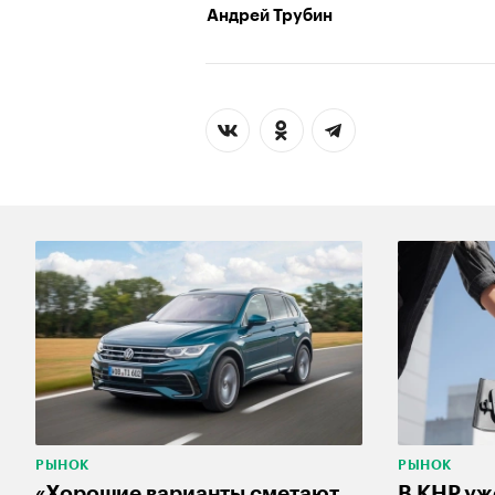
Андрей Трубин
РЫНОК
РЫНОК
«Хорошие варианты сметают
В КНР уж