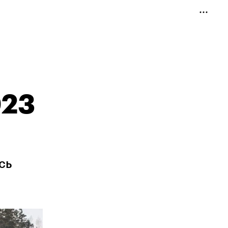
023
сь