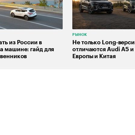
РЫНОК
ать из России в
Не только Long-верси
а машине: гайд для
отличаются Audi A5 и
твенников
Европы и Китая