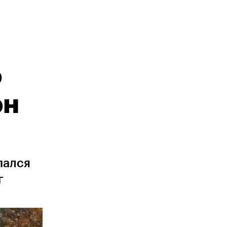
о
он
пался
г