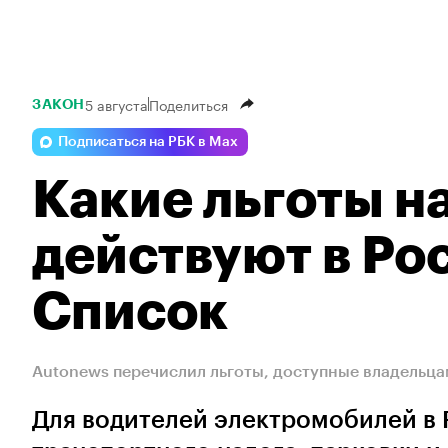
5 августа
Поделиться
ЗАКОН
Подписаться на РБК в Max
Какие льготы н
действуют в Рос
Список
Autonews перечислил льготы, доступные владельц
Для водителей электромобилей в Р