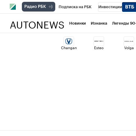
Подписка на РБК
Инвестиции
AUTONEWS
РБК Вино
Спорт
Школа управлени
Новинки
Изнанка
Легенды 90
Национальные проекты
Город
Ст
Changan
Esteo
Volga
Кредитные рейтинги
Франшизы
Проверка контрагентов
Политика