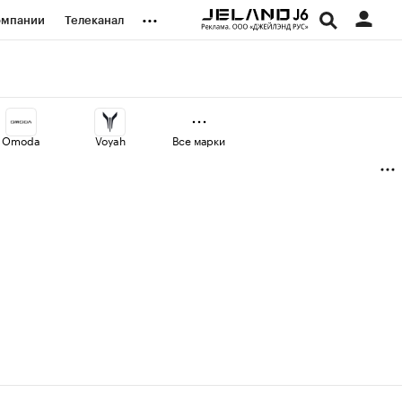
...
омпании
Телеканал
изионеры
дования
Omoda
Voyah
Все марки
наличной валюты