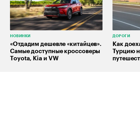
НОВИНКИ
ДОРОГИ
«Отдадим дешевле «китайцев».
Как доех
Самые доступные кроссоверы
Турцию н
Toyota, Kia и VW
путешес