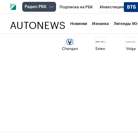
Подписка на РБК
Инвестиции
AUTONEWS
РБК Вино
Спорт
Школа управлени
Новинки
Изнанка
Легенды 90
Национальные проекты
Город
Ст
Changan
Esteo
Volga
Кредитные рейтинги
Франшизы
Политика
Экономика
Бизнес
Т