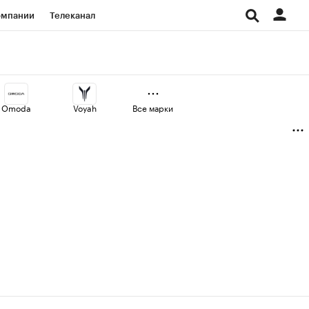
омпании
Телеканал
изионеры
дования
Omoda
Voyah
Все марки
Проверка контрагентов