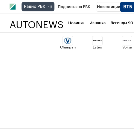
Подписка на РБК
Инвестиции
AUTONEWS
РБК Вино
Спорт
Школа управлени
Новинки
Изнанка
Легенды 90
Национальные проекты
Город
Ст
Changan
Esteo
Volga
Кредитные рейтинги
Франшизы
Проверка контрагентов
Политика