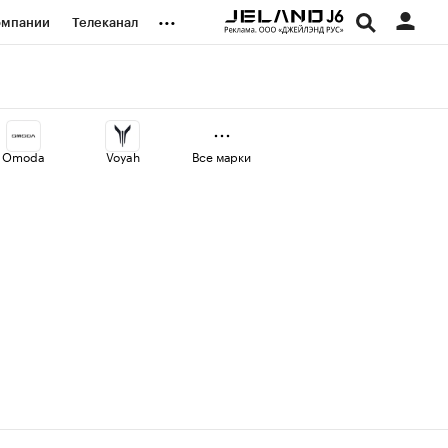
...
омпании
Телеканал
изионеры
дования
Omoda
Voyah
Все марки
наличной валюты