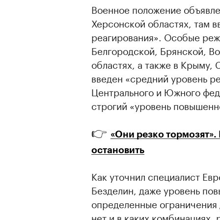
Военное положение объявле
Херсонской областях, там 
реагирования». Особые режи
Белгородской, Брянской, В
областях, а также в Крыму,
введен «средний уровень ре
Центрального и Южного фед
строгий «уровень повышенн
👉
«Они резко тормозят».
остановить
00:00
/
00:00
Как уточнил специалист Ев
Безделин, даже уровень по
определенные ограничения д
нет и в каких комбинациях,