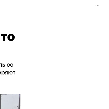
что
ль со
еряют