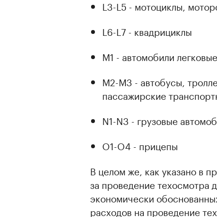
L3-L5 - мотоциклы, мото
L6-L7 - квадрициклы
M1 - автомобили легковы
M2-M3 - автобусы, тролл
пассажирские транспорт
N1-N3 - грузовые автомо
O1-O4 - прицепы
В целом же, как указано в 
за проведение техосмотра 
экономически обоснованны
расходов на проведение те