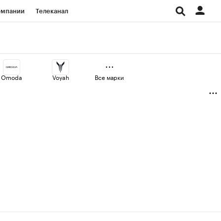
омпании
Телеканал
изионеры
дования
Omoda
Voyah
Все марки
Проверка контрагентов