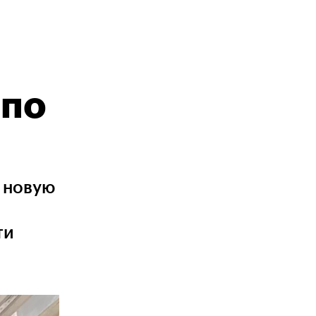
 по
 новую
ти