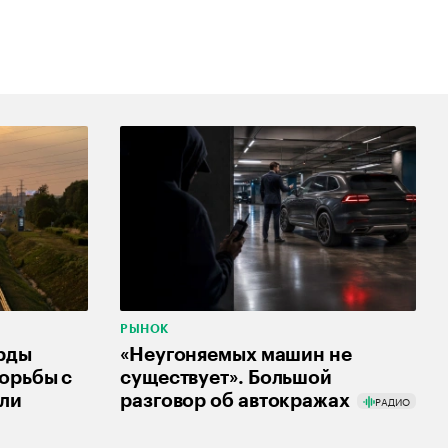
РЫНОК
рды
«Неугоняемых машин не
орьбы с
существует». Большой
ели
разговор об автокражах
РАДИО