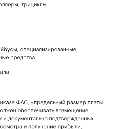
роллеры, трициклы
е
ейбусы, специализированные
ные средства
били
приказе ФАС, «предельный размер платы
должен обеспечивать возмещение
х и документально подтвержденных
хосмотра и получение прибыли,