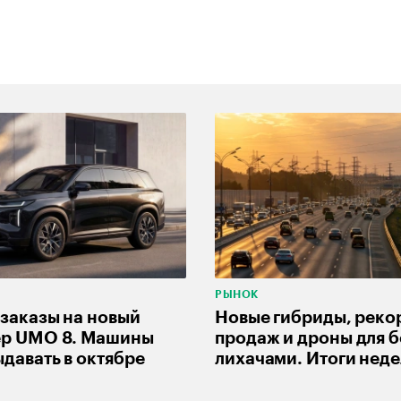
РЫНОК
заказы на новый
Новые гибриды, реко
ер UMO 8. Машины
продаж и дроны для б
ыдавать в октябре
лихачами. Итоги нед