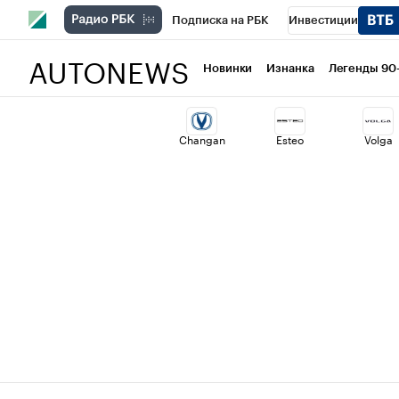
Подписка на РБК
Инвестиции
AUTONEWS
РБК Вино
Спорт
Школа управлени
Новинки
Изнанка
Легенды 90
Национальные проекты
Город
Ст
Changan
Esteo
Volga
Кредитные рейтинги
Франшизы
Политика
Экономика
Бизнес
Т