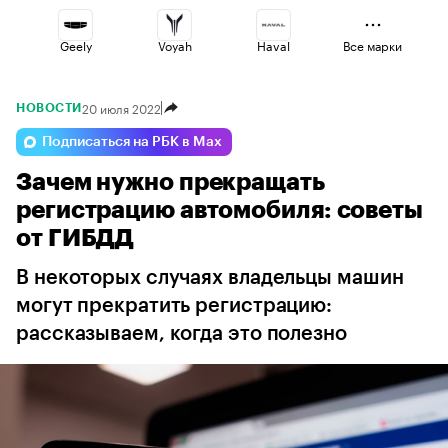
Geely
Voyah
Haval
Все марки
20 июля 2022
НОВОСТИ
Lada
Changan
Volga
Подписаться на РБК в Max
Зачем нужно прекращать
Esteo
Jaecoo
Omoda
регистрацию автомобиля: советы
от ГИБДД
В некоторых случаях владельцы машин
могут прекратить регистрацию:
рассказываем, когда это полезно