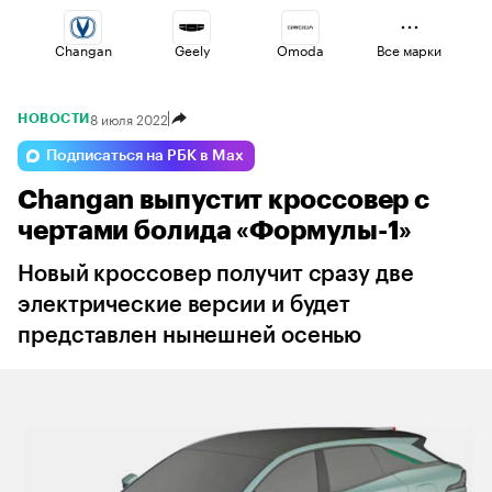
Changan
Geely
Omoda
Все марки
8 июля 2022
НОВОСТИ
Voyah
Esteo
Lada
Подписаться на РБК в Max
Changan выпустит кроссовер с
Volga
Jaecoo
Haval
чертами болида «Формулы-1»
Новый кроссовер получит сразу две
электрические версии и будет
представлен нынешней осенью