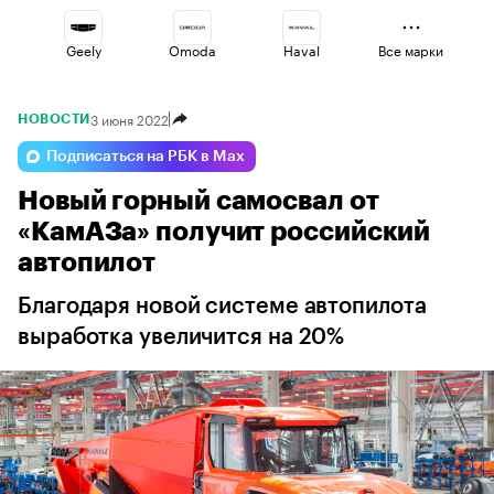
Geely
Omoda
Haval
Все марки
3 июня 2022
НОВОСТИ
Changan
Lada
Volga
Подписаться на РБК в Max
Новый горный самосвал от
Jaecoo
Esteo
Voyah
«КамАЗа» получит российский
автопилот
Благодаря новой системе автопилота
выработка увеличится на 20%