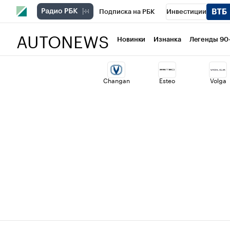
Подписка на РБК
Инвестиции
AUTONEWS
РБК Вино
Спорт
Школа управлени
Новинки
Изнанка
Легенды 90
Национальные проекты
Город
Ст
Changan
Esteo
Volga
Кредитные рейтинги
Франшизы
Проверка контрагентов
Политика