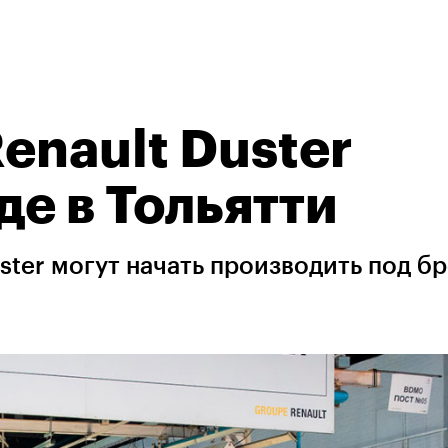
enault Duster
де в Тольятти
ster могут начать производить под б