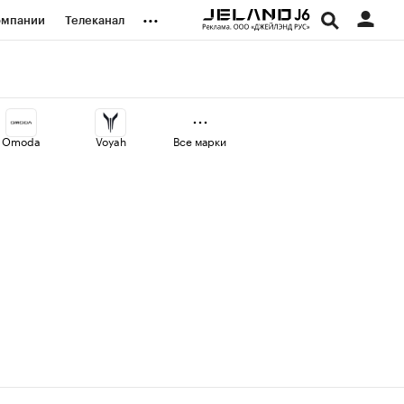
...
омпании
Телеканал
изионеры
дования
Omoda
Voyah
Все марки
наличной валюты