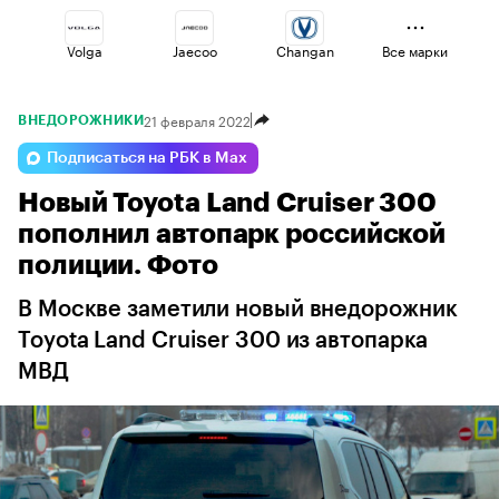
Volga
Jaecoo
Changan
Все марки
21 февраля 2022
ВНЕДОРОЖНИКИ
Esteo
Voyah
Omoda
Подписаться на РБК в Max
Новый Toyota Land Cruiser 300
Lada
Geely
Haval
пополнил автопарк российской
полиции. Фото
В Москве заметили новый внедорожник
Toyota Land Cruiser 300 из автопарка
МВД