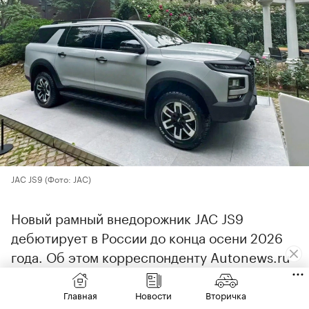
JAC JS9
(Фото: JAC)
Новый рамный внедорожник JAC JS9
дебютирует в России до конца осени 2026
года. Об этом корреспонденту Autonews.ru
сообщили в пресс-службе китайской марки.
Изначально эта модель
должна была
Главная
Новости
Вторичка