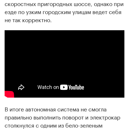
скоростных пригородных шоссе, однако при
езде по узким городским улицам ведет себя
00:00
/
00:00
не так корректно.
В итоге автономная система не смогла
правильно выполнить поворот и электрокар
столкнулся с одним из бело-зеленым