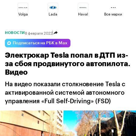
Volga
Lada
Haval
Все марки
8 февраля 2022
НОВОСТИ
Changan
Omoda
Jaecoo
Подписаться на РБК в Max
Электрокар Tesla попал в ДТП из-
Esteo
Geely
Voyah
за сбоя продвинутого автопилота.
Видео
На видео показали столкновение Tesla с
активированной системой автономного
управления «Full Self-Driving» (FSD)