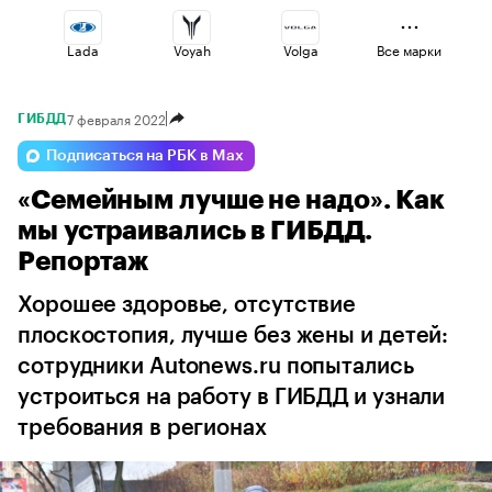
Lada
Voyah
Volga
Все марки
7 февраля 2022
ГИБДД
Haval
Esteo
Geely
Подписаться на РБК в Max
«Семейным лучше не надо». Как
Omoda
Changan
Jaecoo
мы устраивались в ГИБДД.
Репортаж
Хорошее здоровье, отсутствие
плоскостопия, лучше без жены и детей:
сотрудники Autonews.ru попытались
устроиться на работу в ГИБДД и узнали
требования в регионах