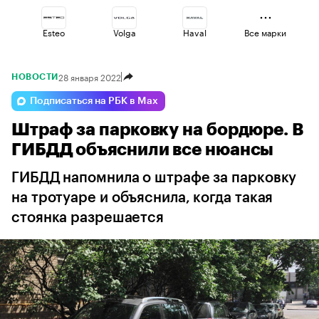
Esteo
Volga
Haval
Все марки
28 января 2022
НОВОСТИ
Geely
Lada
Changan
Подписаться на РБК в Max
Штраф за парковку на бордюре. В
Jaecoo
Omoda
Voyah
ГИБДД объяснили все нюансы
ГИБДД напомнила о штрафе за парковку
на тротуаре и объяснила, когда такая
стоянка разрешается