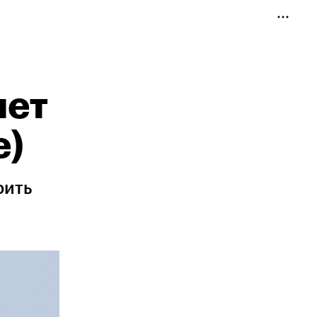
нет
е)
рить