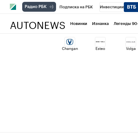
Подписка на РБК
Инвестиции
AUTONEWS
РБК Вино
Спорт
Школа управлени
Новинки
Изнанка
Легенды 90
Национальные проекты
Город
Ст
Changan
Esteo
Volga
Кредитные рейтинги
Франшизы
Проверка контрагентов
Политика