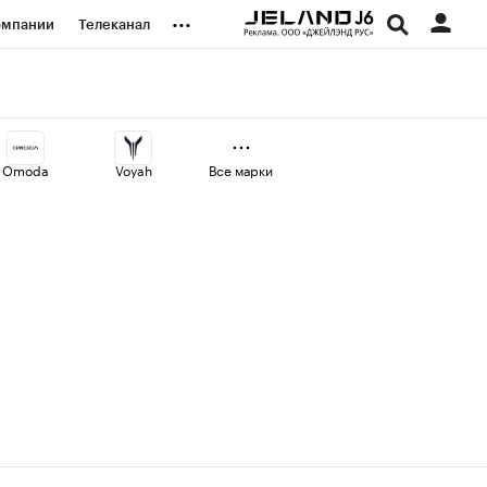
...
омпании
Телеканал
изионеры
дования
Omoda
Voyah
Все марки
наличной валюты