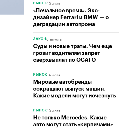
10 июля
РЫНОК
«Печальное время». Экс-
дизайнер Ferrari и BMW — о
деградации автопрома
6 августа
ЗАКОН
Суды и новые траты. Чем еще
грозит водителям запрет
сверхвыплат по ОСАГО
14 июля
РЫНОК
Мировые автобренды
сокращают выпуск машин.
Какие модели могут исчезнуть
10 июля
РЫНОК
Не только Mercedes. Какие
авто могут стать «кирпичами»