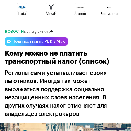
Lada
Voyah
Jaecoo
Все марки
6 ноября 2021
НОВОСТИ
Changan
Omoda
Esteo
Подписаться на РБК в Max
Кому можно не платить
Haval
Geely
Volga
транспортный налог (список)
Регионы сами устанавливает своих
льготников. Иногда так может
выражаться поддержка социально
незащищенных слоев населения. В
других случаях налог отменяют для
владельцев электрокаров