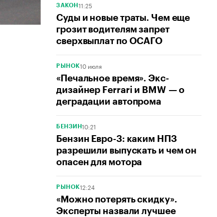
11:25
ЗАКОН
Суды и новые траты. Чем еще
грозит водителям запрет
сверхвыплат по ОСАГО
10 июля
РЫНОК
«Печальное время». Экс-
дизайнер Ferrari и BMW — о
деградации автопрома
10:21
БЕНЗИН
Бензин Евро-3: каким НПЗ
разрешили выпускать и чем он
опасен для мотора
12:24
РЫНОК
«Можно потерять скидку».
Эксперты назвали лучшее