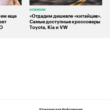
НОВИНКИ
Чем еще
«Отдадим дешевле «китайцев».
рет
Самые доступные кроссоверы
ГО
Toyota, Kia и VW
Юридическая Информация