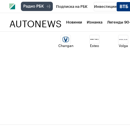
Подписка на РБК
Инвестиции
AUTONEWS
РБК Вино
Спорт
Школа управлени
Новинки
Изнанка
Легенды 90
Национальные проекты
Город
Ст
Changan
Esteo
Volga
Кредитные рейтинги
Франшизы
Политика
Экономика
Бизнес
Т