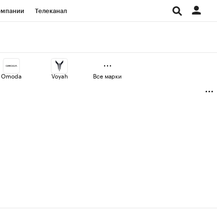
омпании
Телеканал
изионеры
дования
Omoda
Voyah
Все марки
Проверка контрагентов