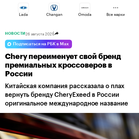
Lada
Changan
Omoda
Все марки
26 августа 2021
НОВОСТИ
Volga
Haval
Jaecoo
Подписаться на РБК в Max
Chery переименует свой бренд
Geely
Esteo
Voyah
премиальных кроссоверов в
России
Китайская компания рассказала о плах
вернуть бренду CheryExeed в России
оригинальное международное название