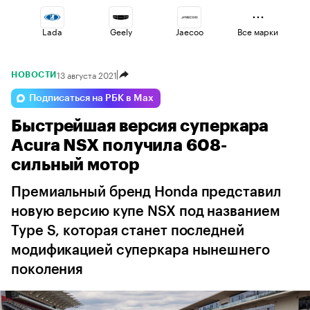
Lada
Geely
Jaecoo
Все марки
13 августа 2021
НОВОСТИ
Haval
Esteo
Changan
Подписаться на РБК в Max
Быстрейшая версия суперкара
Omoda
Volga
Voyah
Acura NSX получила 608-
сильный мотор
Премиальный бренд Honda представил
новую версию купе NSX под названием
Type S, которая станет последней
модификацией суперкара нынешнего
поколения