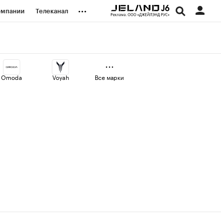
...
омпании
Телеканал
изионеры
дования
Omoda
Voyah
Все марки
наличной валюты