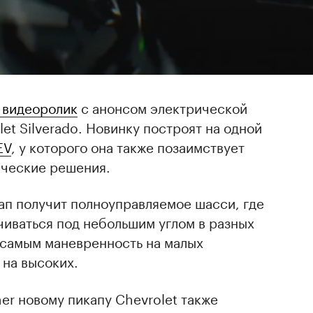
 видеоролик
с анонсом электрической
et Silverado. Новинку построят на одной
EV
, у которого она также позаимствует
ические решения.
кап получит полноуправляемое шасси, где
чиваться под небольшим углом в разных
 самым маневренность на малых
 на высоких.
r новому пикапу Chevrolet также