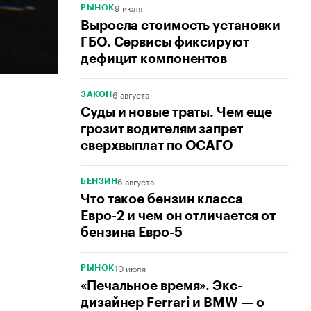
9 июля
РЫНОК
Выросла стоимость установки
ГБО. Сервисы фиксируют
дефицит компонентов
6 августа
ЗАКОН
Суды и новые траты. Чем еще
грозит водителям запрет
сверхвыплат по ОСАГО
6 августа
БЕНЗИН
Что такое бензин класса
Евро-2 и чем он отличается от
бензина Евро-5
10 июля
РЫНОК
«Печальное время». Экс-
дизайнер Ferrari и BMW — о