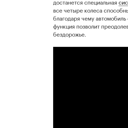
достанется специальная
сис
все четыре колеса способн
благодаря чему автомобиль 
функция позволит преодолев
бездорожье.
00:00
/
00:00