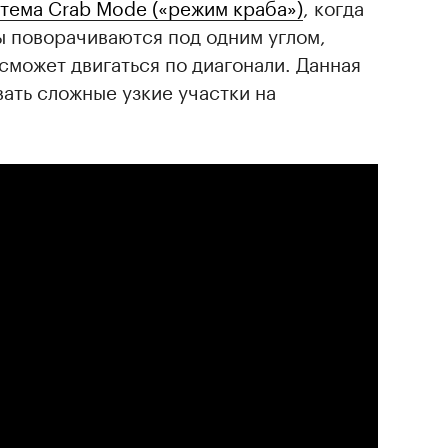
тема Crab Mode («режим краба»)
, когда
ы поворачиваются под одним углом,
сможет двигаться по диагонали. Данная
ать сложные узкие участки на