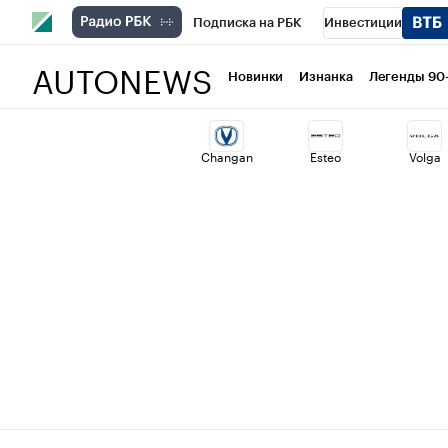
Подписка на РБК
Инвестиции
AUTONEWS
РБК Вино
Спорт
Школа управлени
Новинки
Изнанка
Легенды 90
Национальные проекты
Город
Ст
Changan
Esteo
Volga
Кредитные рейтинги
Франшизы
Проверка контрагентов
Политика