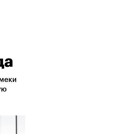
да
амеки
ую