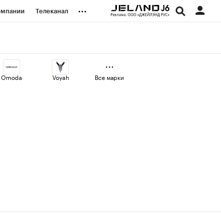
...
омпании
Телеканал
изионеры
дования
Omoda
Voyah
Все марки
наличной валюты