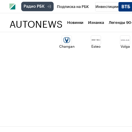
Подписка на РБК
Инвестиции
AUTONEWS
РБК Вино
Спорт
Школа управлени
Новинки
Изнанка
Легенды 90
Национальные проекты
Город
Ст
Changan
Esteo
Volga
Кредитные рейтинги
Франшизы
Проверка контрагентов
Политика