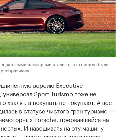
стандартными бамперами стали те, что прежде были
преобразились.
 удлиненную версию Executive
 универсал Sport Turismo тоже не
го хвалят, а покупать не покупают. А все
дилась в статусе чистого гран туризмо —
немоторных Porsche, прервавшейся на
ностых. И навешивать на эту машину
нужно — хватит увеличенного числа