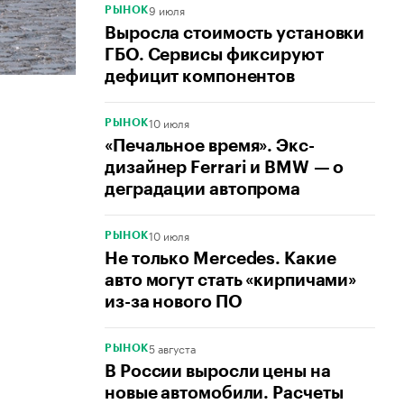
9 июля
РЫНОК
Выросла стоимость установки
ГБО. Сервисы фиксируют
дефицит компонентов
10 июля
РЫНОК
«Печальное время». Экс-
дизайнер Ferrari и BMW — о
деградации автопрома
10 июля
РЫНОК
Не только Mercedes. Какие
авто могут стать «кирпичами»
из-за нового ПО
5 августа
РЫНОК
В России выросли цены на
новые автомобили. Расчеты