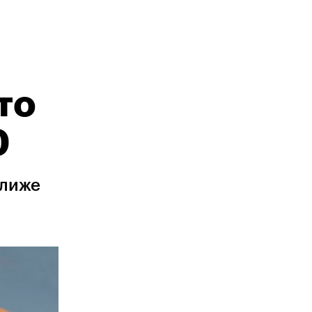
то
0
ближе