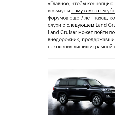
«Главное, чтобы концепцию 
возьмут и
раму с мостом уб
форумов еще 7 лет назад, к
слухи о
следующем Land Cru
Land Cruiser может пойти
по
внедорожник, продержавший
поколения лишился рамной 
00:00
/
00:00