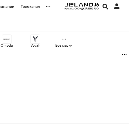
...
омпании
Телеканал
изионеры
дования
Omoda
Voyah
Все марки
наличной валюты