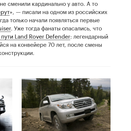
не сменили кардинально у авто. А то
ерут
», — писали на одном из российских
огда только начали появляться первые
iser
. Уже тогда фанаты опасались, что
 пути Land Rover Defender
: легендарный
ся на конвейере 70 лет, после смены
конструкции.