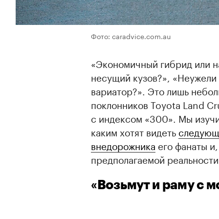
Фото: caradvice.com.au
«Экономичный гибрид или н
несущий кузов?», «Неужели
вариатор?». Это лишь небо
поклонников Toyota Land Cru
с индексом «300». Мы изуч
каким хотят видеть
следующ
внедорожника
его фанаты и,
предполагаемой реальности
«Возьмут и раму с м