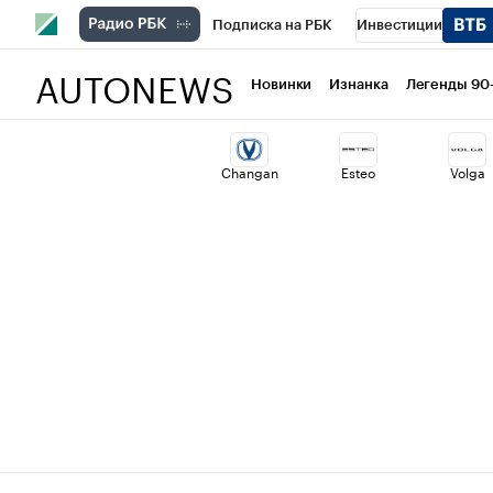
Подписка на РБК
Инвестиции
AUTONEWS
РБК Вино
Спорт
Школа управлени
Новинки
Изнанка
Легенды 90
Национальные проекты
Город
Ст
Changan
Esteo
Volga
Кредитные рейтинги
Франшизы
Проверка контрагентов
Политика