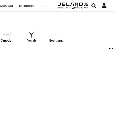
...
омпании
Телеканал
изионеры
дования
Omoda
Voyah
Все марки
наличной валюты