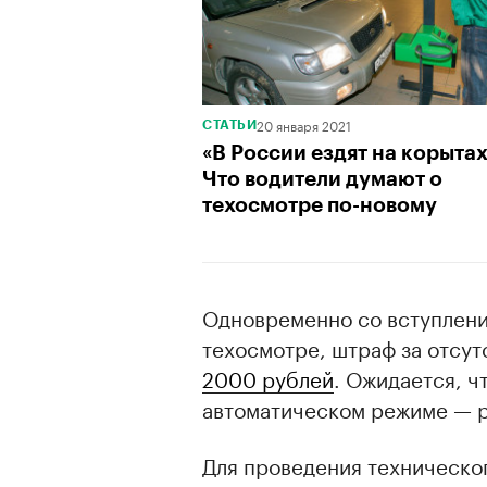
20 января 2021
СТАТЬИ
«В России ездят на корытах
Что водители думают о
00:00
/
00:00
техосмотре по-новому
Одновременно со вступление
техосмотре, штраф за отсут
2000 рублей
. Ожидается, ч
автоматическом режиме — р
Для проведения техническо