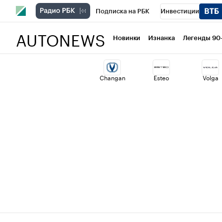
Подписка на РБК
Инвестиции
AUTONEWS
РБК Вино
Спорт
Школа управлени
Новинки
Изнанка
Легенды 90
Национальные проекты
Город
Ст
Changan
Esteo
Volga
Кредитные рейтинги
Франшизы
Проверка контрагентов
Политика