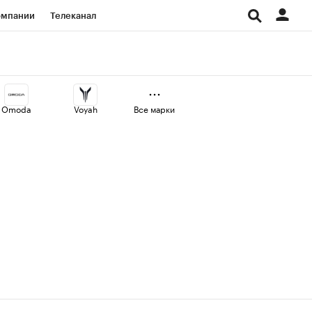
омпании
Телеканал
изионеры
дования
Omoda
Voyah
Все марки
Проверка контрагентов