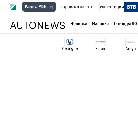
Подписка на РБК
Инвестиции
AUTONEWS
РБК Вино
Спорт
Школа управлени
Новинки
Изнанка
Легенды 90
Национальные проекты
Город
Ст
Changan
Esteo
Volga
Кредитные рейтинги
Франшизы
Политика
Экономика
Бизнес
Т