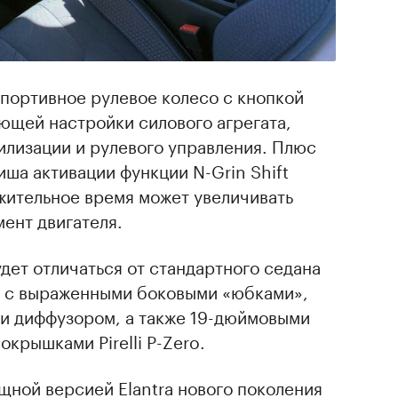
спортивное рулевое колесо с кнопкой
ющей настройки силового агрегата,
илизации и рулевого управления. Плюс
иша активации функции N-Grin Shift
жительное время может увеличивать
ент двигателя.
удет отличаться от стандартного седана
 с выраженными боковыми «юбками»,
и диффузором, а также 19-дюймовыми
крышками Pirelli P-Zero.
щной версией Elantra нового поколения