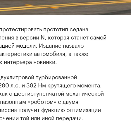
протестировать прототип седана
ления в версии N, которая станет
самой
ацией модели
. Издание назвало
ктеристики автомобиля, а также
к интерьера новинки.
 двухлитровой турбированной
80 л.с. и 392 Нм крутящего момента.
 как с шестиступенчатой механической
апазонным «роботом» с двумя
миссия получит функцию оптимизации
ючении той или иной передачи.