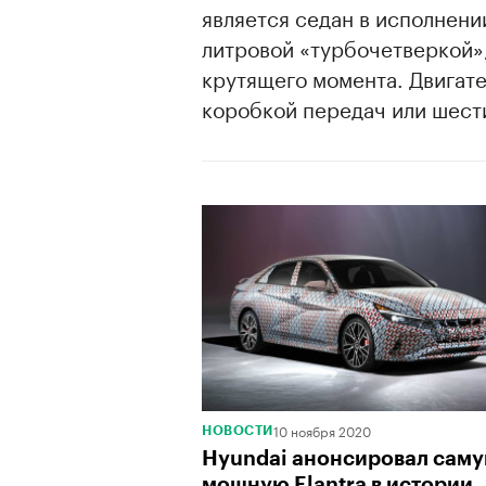
является седан в исполнении
литровой «турбочетверкой»,
крутящего момента. Двигат
коробкой передач или шест
10 ноября 2020
НОВОСТИ
Hyundai анонсировал сам
мощную Elantra в истории