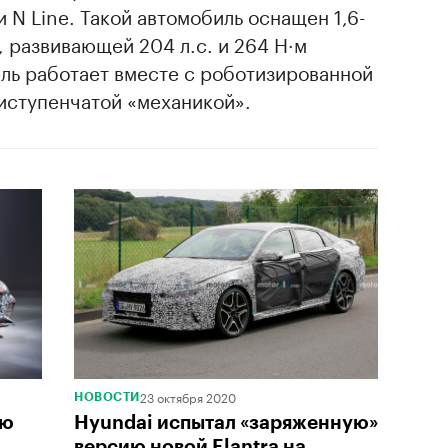
 N Line. Такой автомобиль оснащен 1,6-
 развивающей 204 л.с. и 264 Н·м
ель работает вместе с роботизированной
иступенчатой «механикой».
23 октября 2020
НОВОСТИ
ую
Hyundai испытал «заряженную»
версию новой Elantra на