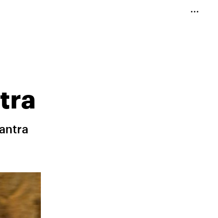
tra
antra