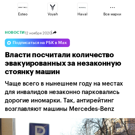
Esteo
Voyah
Haval
Все марки
12 ноября 2020
НОВОСТИ
Omoda
Geely
Volga
Подписаться на РБК в Max
Власти посчитали количество
Lada
Changan
Jaecoo
эвакуированных за незаконную
стоянку машин
Чаще всего в нынешнем году на местах
для инвалидов незаконно парковались
дорогие иномарки. Так, антирейтинг
возглавляют машины Mercedes-Benz