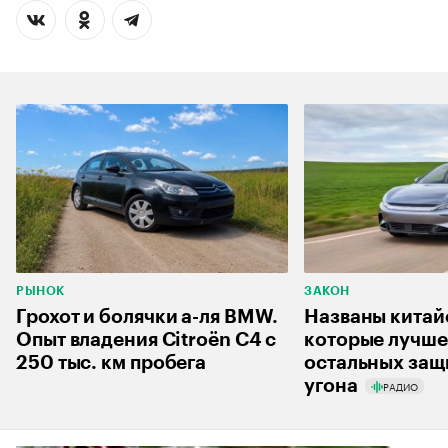
РЫНОК
ЗАКОН
Грохот и болячки а-ля BMW.
Названы китай
Опыт владения Citroёn C4 с
которые лучше
250 тыс. км пробега
остальных защ
угона
РАДИО