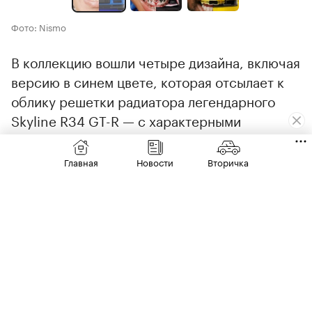
Фото: Nismo
В коллекцию вошли четыре дизайна, включая
версию в синем цвете, которая отсылает к
облику решетки радиатора легендарного
Skyline R34 GT-R — с характерными
черными вставками и янтарными
точками-«поворотниками».
Главная
Новости
Вторичка
00:00
/
00:00