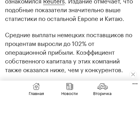
ознакомился
Reuters
. Издание отмечает, что
подобные показатели значительно выше
статистики по остальной Европе и Китаю.
Средние выплаты немецких поставщиков по
процентам выросли до 102% от
операционной прибыли. Коэффициент
собственного капитала у этих компаний
также оказался ниже, чем у конкурентов.
Отмечается, что с 2019 по 2025 год разрыв в
издержках между немецкими и китайскими
Главная
Новости
Вторичка
поставщиками резко вырос: пока немецкие
заводы увеличивали накладные расходы,
китайские предприятия сокращали
производственные и административные
затраты (в процентах от выручки).