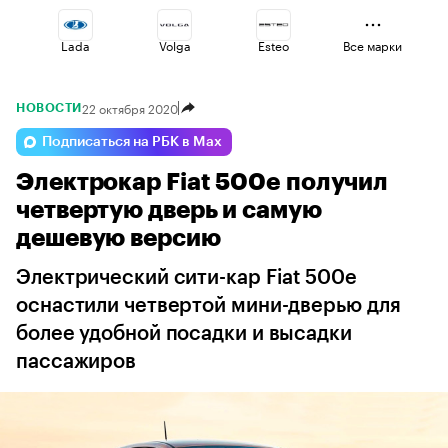
Lada
Volga
Esteo
Все марки
22 октября 2020
НОВОСТИ
Jaecoo
Voyah
Changan
Подписаться на РБК в Max
Электрокар Fiat 500e получил
Omoda
Geely
Haval
четвертую дверь и самую
дешевую версию
Электрический сити-кар Fiat 500e
оснастили четвертой мини-дверью для
более удобной посадки и высадки
пассажиров