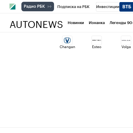
Подписка на РБК
Инвестиции
AUTONEWS
РБК Вино
Спорт
Школа управлени
Новинки
Изнанка
Легенды 90
Национальные проекты
Город
Ст
Changan
Esteo
Volga
Кредитные рейтинги
Франшизы
Политика
Экономика
Бизнес
Т