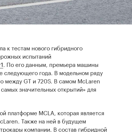
а к тестам нового гибридного
орожных испытаний
r1
. По его данным, премьера машины
е следующего года. В модельном ряду
о между GT и 720S. В самом McLaren
 самых значительных открытий» для
вой платформе MCLA, которая является
Laren. Также на ней в будущем
ктрокары компании. В состав гибридной