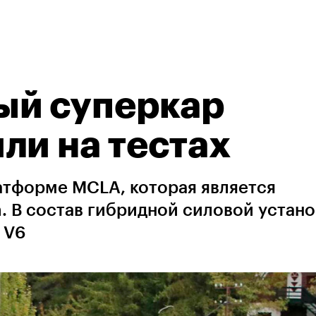
ый суперкар
ли на тестах
атформе MCLA, которая является
. В состав гибридной силовой устан
 V6