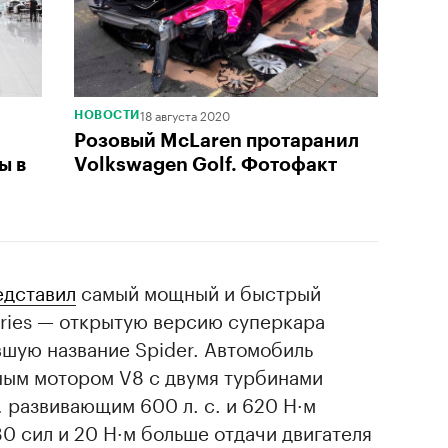
18 августа 2020
НОВОСТИ
Розовый McLaren протаранил
ы в
Volkswagen Golf. Фотофакт
едставил
самый мощный и быстрый
eries — открытую версию суперкара
вшую название Spider. Автомобиль
ым мотором V8 с двумя турбинами
 развивающим 600 л. с. и 620 Н·м
30 сил и 20 Н·м больше отдачи двигателя