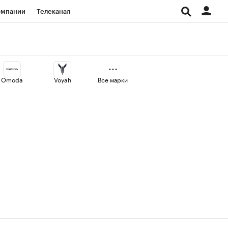
омпании
Телеканал
изионеры
дования
Omoda
Voyah
Все марки
Проверка контрагентов