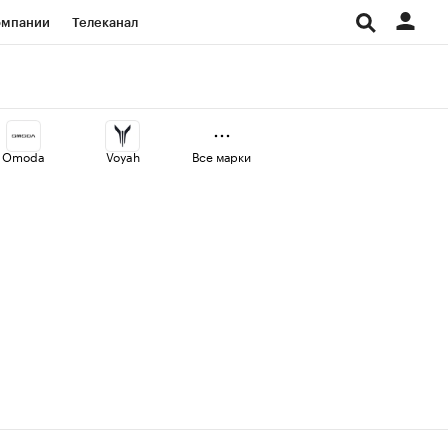
омпании
Телеканал
изионеры
дования
Omoda
Voyah
Все марки
Проверка контрагентов