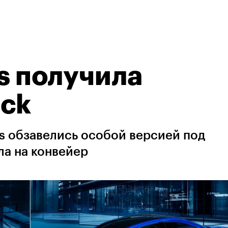
ss получила
ack
ss обзавелись особой версией под
ла на конвейер