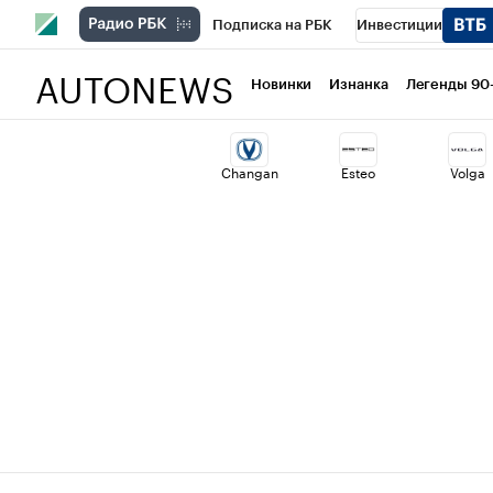
Подписка на РБК
Инвестиции
AUTONEWS
РБК Вино
Спорт
Школа управлени
Новинки
Изнанка
Легенды 90
Национальные проекты
Город
Ст
Changan
Esteo
Volga
Кредитные рейтинги
Франшизы
Политика
Экономика
Бизнес
Т